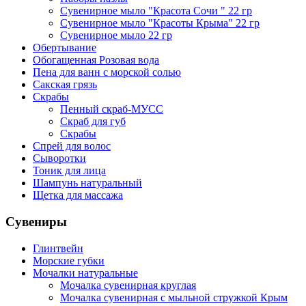
Сувенирное мыло "Красота Сочи " 22 гр
Сувенирное мыло "Красоты Крыма" 22 гр
Сувенирное мыло 22 гр
Обертывание
Обогащенная Розовая вода
Пена для ванн с морской солью
Сакская грязь
Скрабы
Пенный скраб-МУСС
Скраб для губ
Скрабы
Спрей для волос
Сыворотки
Тоник для лица
Шампунь натуральный
Щетка для массажа
Сувениры
Глинтвейн
Морские губки
Мочалки натуральные
Мочалка сувенирная круглая
Мочалка сувенирная с мыльной стружкой Крым