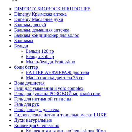
DIMERGY БИОВОСК HIRUDOLIFE
Dimergy Крымская аптека
Dimergy Масляные духи
Бальзам для губ
Бальзам, домашняя аптечка
Бальзам-кондиционер для волос
Бальзамы
Бельди
Бельди 120 гр
Бельди 350 гр
Мыло-бельди Fruttissimo
боди баттер
БАТТЕР-АНФЛЕРАЖ для тела
Масло плитка для тела 35 гр
Вода душистая
Гели для умывания Hydro complex
Гель для душа на РОЗОВОЙ морской соли
Гель для интимной гигиены
Гель для рук
Гель-флюиды для тела
Гидрогелевые патчи и тканевые маски LUXE
Духи натуральные
Коллекция Cremissimo
Коллекция для лица «Cremissimo» 30мл