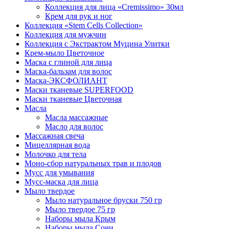
Коллекция для лица «Cremissimo» 30мл
Крем для рук и ног
Коллекция «Stem Cells Collection»
Коллекция для мужчин
Коллекция с Экстрактом Муцина Улитки
Крем-мыло Цветочное
Маска с глиной для лица
Маска-бальзам для волос
Маска-ЭКСФОЛИАНТ
Маски тканевые SUPERFOOD
Маски тканевые Цветочная
Масла
Масла массажные
Масло для волос
Массажная свеча
Мицеллярная вода
Молочко для тела
Моно-сбор натуральных трав и плодов
Мусс для умывания
Мусс-маска для лица
Мыло твердое
Мыло натуральное бруски 750 гр
Мыло твердое 75 гр
Наборы мыла Крым
Наборы мыла Сочи