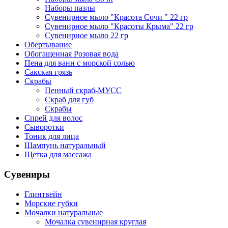
Наборы пазлы
Сувенирное мыло "Красота Сочи " 22 гр
Сувенирное мыло "Красоты Крыма" 22 гр
Сувенирное мыло 22 гр
Обертывание
Обогащенная Розовая вода
Пена для ванн с морской солью
Сакская грязь
Скрабы
Пенный скраб-МУСС
Скраб для губ
Скрабы
Спрей для волос
Сыворотки
Тоник для лица
Шампунь натуральный
Щетка для массажа
Сувениры
Глинтвейн
Морские губки
Мочалки натуральные
Мочалка сувенирная круглая