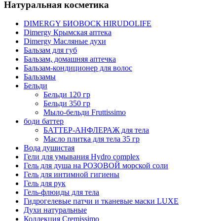
Натуральная косметика
DIMERGY БИОВОСК HIRUDOLIFE
Dimergy Крымская аптека
Dimergy Масляные духи
Бальзам для губ
Бальзам, домашняя аптечка
Бальзам-кондиционер для волос
Бальзамы
Бельди
Бельди 120 гр
Бельди 350 гр
Мыло-бельди Fruttissimo
боди баттер
БАТТЕР-АНФЛЕРАЖ для тела
Масло плитка для тела 35 гр
Вода душистая
Гели для умывания Hydro complex
Гель для душа на РОЗОВОЙ морской соли
Гель для интимной гигиены
Гель для рук
Гель-флюиды для тела
Гидрогелевые патчи и тканевые маски LUXE
Духи натуральные
Коллекция Cremissimo