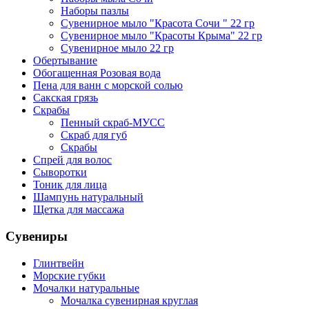
Наборы пазлы
Сувенирное мыло "Красота Сочи " 22 гр
Сувенирное мыло "Красоты Крыма" 22 гр
Сувенирное мыло 22 гр
Обертывание
Обогащенная Розовая вода
Пена для ванн с морской солью
Сакская грязь
Скрабы
Пенный скраб-МУСС
Скраб для губ
Скрабы
Спрей для волос
Сыворотки
Тоник для лица
Шампунь натуральный
Щетка для массажа
Сувениры
Глинтвейн
Морские губки
Мочалки натуральные
Мочалка сувенирная круглая