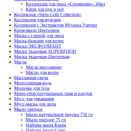
Коллекция для лица «Cremissimo» 30мл
Крем для рук и ног
Коллекция «Stem Cells Collection»
Коллекция для мужчин
Коллекция с Экстрактом Муцина Улитки
Крем-мыло Цветочное
Маска с глиной для лица
Маска-бальзам для волос
Маска-ЭКСФОЛИАНТ
Маски тканевые SUPERFOOD
Маски тканевые Цветочная
Масла
Масла массажные
Масло для волос
Массажная свеча
Мицеллярная вода
Молочко для тела
Моно-сбор натуральных трав и плодов
Мусс для умывания
Мусс-маска для лица
Мыло твердое
Мыло натуральное бруски 750 гр
Мыло твердое 75 гр
Наборы мыла Крым
Наборы мыла Сочи