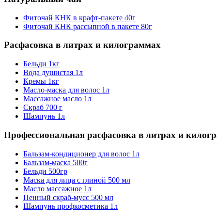
Фиточай КНК в крафт-пакете 40г
Фиточай КНК рассыпной в пакете 80г
Расфасовка в литрах и килограммах
Бельди 1кг
Вода душистая 1л
Кремы 1кг
Масло-маска для волос 1л
Массажное масло 1л
Скраб 700 г
Шампунь 1л
Профессиональная расфасовка в литрах и килог
Бальзам-кондиционер для волос 1л
Бальзам-маска 500г
Бельди 500гр
Маска для лица с глиной 500 мл
Масло массажное 1л
Пенный скраб-мусс 500 мл
Шампунь профкосметика 1л