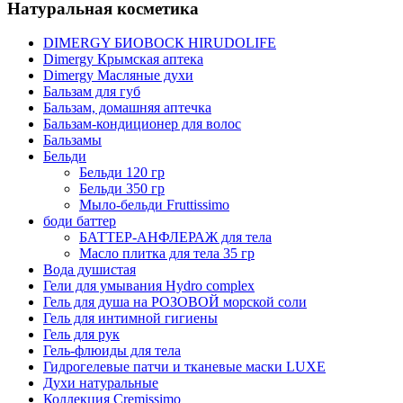
Натуральная косметика
DIMERGY БИОВОСК HIRUDOLIFE
Dimergy Крымская аптека
Dimergy Масляные духи
Бальзам для губ
Бальзам, домашняя аптечка
Бальзам-кондиционер для волос
Бальзамы
Бельди
Бельди 120 гр
Бельди 350 гр
Мыло-бельди Fruttissimo
боди баттер
БАТТЕР-АНФЛЕРАЖ для тела
Масло плитка для тела 35 гр
Вода душистая
Гели для умывания Hydro complex
Гель для душа на РОЗОВОЙ морской соли
Гель для интимной гигиены
Гель для рук
Гель-флюиды для тела
Гидрогелевые патчи и тканевые маски LUXE
Духи натуральные
Коллекция Cremissimo