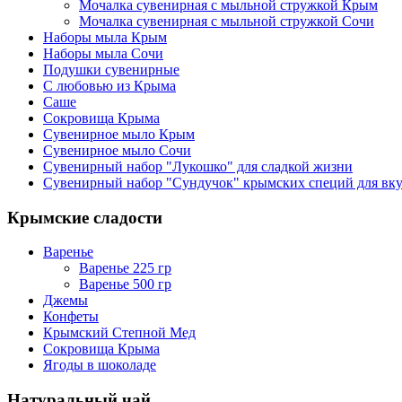
Мочалка сувенирная с мыльной стружкой Крым
Мочалка сувенирная с мыльной стружкой Сочи
Наборы мыла Крым
Наборы мыла Сочи
Подушки сувенирные
С любовью из Крыма
Саше
Сокровища Крыма
Сувенирное мыло Крым
Сувенирное мыло Сочи
Сувенирный набор "Лукошко" для сладкой жизни
Сувенирный набор "Сундучок" крымских специй для вк
Крымские сладости
Варенье
Варенье 225 гр
Варенье 500 гр
Джемы
Конфеты
Крымский Степной Мед
Сокровища Крыма
Ягоды в шоколаде
Натуральный чай