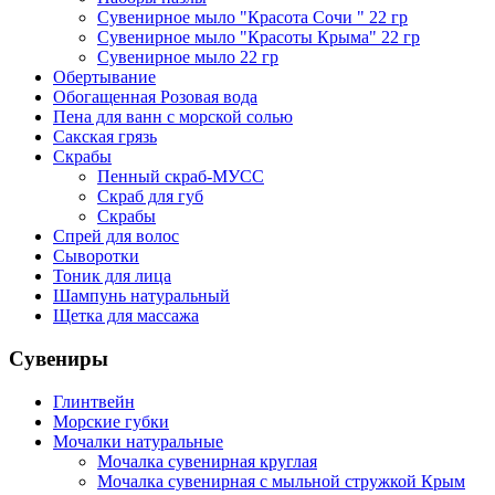
Сувенирное мыло "Красота Сочи " 22 гр
Сувенирное мыло "Красоты Крыма" 22 гр
Сувенирное мыло 22 гр
Обертывание
Обогащенная Розовая вода
Пена для ванн с морской солью
Сакская грязь
Скрабы
Пенный скраб-МУСС
Скраб для губ
Скрабы
Спрей для волос
Сыворотки
Тоник для лица
Шампунь натуральный
Щетка для массажа
Сувениры
Глинтвейн
Морские губки
Мочалки натуральные
Мочалка сувенирная круглая
Мочалка сувенирная с мыльной стружкой Крым