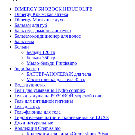
DIMERGY БИОВОСК HIRUDOLIFE
Dimergy Крымская аптека
Dimergy Масляные духи
Бальзам для губ
Бальзам, домашняя аптечка
Бальзам-кондиционер для волос
Бальзамы
Бельди
Бельди 120 гр
Бельди 350 гр
Мыло-бельди Fruttissimo
боди баттер
БАТТЕР-АНФЛЕРАЖ для тела
Масло плитка для тела 35 гр
Вода душистая
Гели для умывания Hydro complex
Гель для душа на РОЗОВОЙ морской соли
Гель для интимной гигиены
Гель для рук
Гель-флюиды для тела
Гидрогелевые патчи и тканевые маски LUXE
Духи натуральные
Коллекция Cremissimo
Коллекция для лица «Cremissimo» 30мл